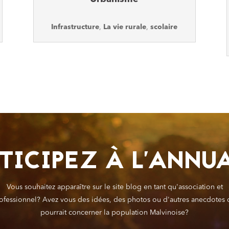
Infrastructure
,
La vie rurale
,
scolaire
TICIPEZ À L'ANNU
Vous souhaitez apparaître sur le site blog en tant qu'association et
ofessionnel? Avez vous des idées, des photos ou d'autres anecdotes 
pourrait concerner la population Malvinoise?