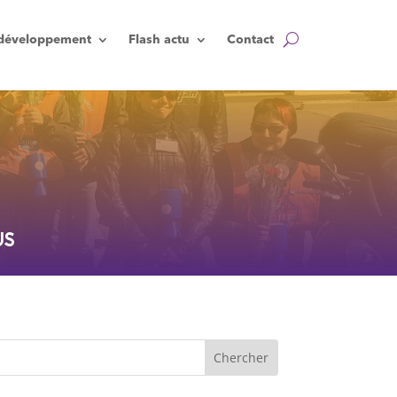
t développement
Flash actu
Contact
US