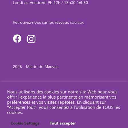
Lundi au Vendredi 9h-12h / 13h30-16h30
Retrouvez-nous sur les réseaux sociau
x
2025 – Mairie de Mauves
Mentions légales
Nous utilisons des cookies sur notre site Web pour vous
offrir l'expérience la plus pertinente en mémorisant vos
préférences et vos visites répétées. En cliquant sur
"Accepter tout", vous consentez à l'utilisation de TOUS les
Politique de confidentialité
cookies.
Tout accepter
Cookie Settings
Création par
Tout Simplement Digital