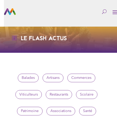
LE FLASH ACTUS
Balades
Artisans
Commerces
Viticulteurs
Restaurants
Scolaire
Patrimoine
Associations
Santé